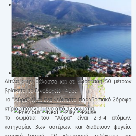
Δίπλα στην θάλασσα και σε απόσταση 50 μέτρων
βρίσκεται το ξενοδοχείο "Αύρα".
Το "Αύρα" είναι ένα νεόκτιστο παραδοσιακό 2όροφο
κτίριο αποτελούμενο από 12 δωμάτια.
Τα δωμάτια του "Αύρα" είναι 2-3-4 ατόμων,
κατηγoρίας 3ων αστέρων, και διαθέτουν ψυγείο,
ατομικό λουτρό, TV, κλιματισμό, τηλέφωνο, και