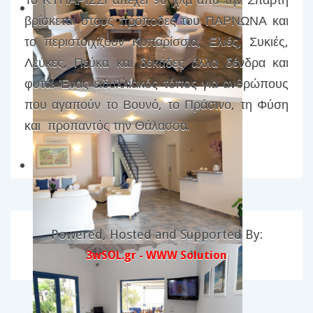
βρίσκεται στους πρόποδες του ΠΑΡΝΩΝΑ και
το περιστοιχίζουν Κυπαρίσσια, Ελιές, Συκιές,
Λεύκες, Πεύκα και δεκάδες άλλα δένδρα και
φυτά! Ένας ειδυλλιακός τόπος για ανθρώπους
που αγαπούν το Βουνό, το Πράσινο, τη Φύση
και προπαντός την Θάλασσα.
Powered, Hosted and Supported By:
3wSOL.gr - WWW Solution