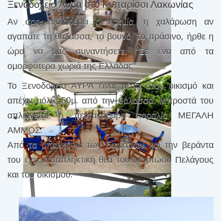
Ξενοδοχείο Αυρα στο Κυπαρίσσι Λακωνίας
Αν σας ενδιαφέρει η ηρεμία, η χαλάρωση αν
αγαπάτε τη θάλασσα, το βουνό, το πράσινο, ήρθε η
ώρα να μας συναντήσετε. "Σε ένα από τα
ομορφότερα χωριά της Ελλάδας".
Το Ξενοδοχείο ΑΥΡΑ είναι μέσα στον οικισμό και
απέχει μόλις 50μ. από την θάλασσα. Μπροστά του
απλώνεται η πεντακάθαρη παραλία ΜΕΓΑΛΗ
ΑΜΜΟΣ.
Από τα μπαλκόνια των δωματίων και την βεράντα
του έχει καταπληκτική θέα του Μυρτώου Πελάγους
και του οικισμού.